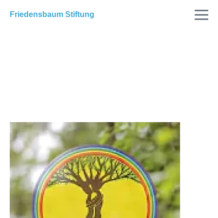
Friedensbaum Stiftung
Friedensbaum Pflanzung in
Tübingen im
Naturkindergarten am 27.
Juli