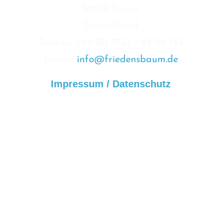
88682 Salem
Deutschland
Telefon: +49 (0) 7553 / 82 09 743
E-mail:
info@friedensbaum.de
Impressum / Datenschutz
Spenden Konto
GLS Bank
Kontoinhaber:
Friedensbaum Stiftung