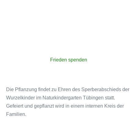
Konto-Nr.: 8 211 880 200
BLZ: 430 609 67
IBAN: DE09430609678211880200
BIC/SWIFT Code: GENODEM1GLS
Frieden spenden
Die Pflanzung findet zu Ehren des Sperberabschieds der
Wurzelkinder im Naturkindergarten Tübingen statt.
Gefeiert und gepflanzt wird in einem internen Kreis der
Familien.