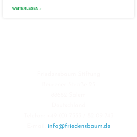
WEITERLESEN »
KONTAKT
Friedensbaum Stiftung
Beurener Straße 25
88682 Salem
Deutschland
Telefon: +49 (0) 7553 / 82 09 743
E-mail:
info@friedensbaum.de