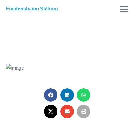
Friedensbaum Stiftung
Pflanzung am 30.8. am
Naturplatz Ellert in
Blekendorf
20. August 2025