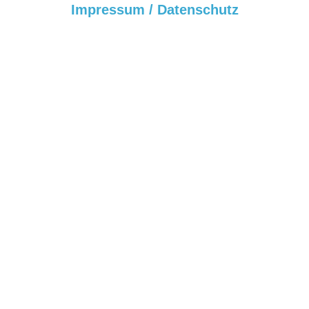
Impressum / Datenschutz
Spenden Konto
GLS Bank
Kontoinhaber:
Friedensbaum Stiftung
Konto-Nr.: 8 211 880 200
BLZ: 430 609 67
IBAN: DE09430609678211880200
BIC/SWIFT Code: GENODEM1GLS