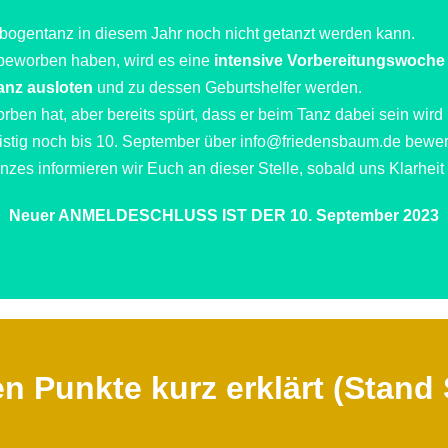
nbogentanz in diesem Jahr noch nicht getanzt werden kann.
ch beworben haben, wird es eine
intensive Vorbereitungswoche (
anz ausloten
und zu dessen Geburtshelfer werden.
rben hat, aber bereits spürt, dass er beim Tanz dabei sein wird
ristig noch bis 10. September über info@friedensbaum.de bewe
zes informieren wir Euch an dieser Stelle, sobald uns Klarhei
Neuer ANMELDESCHLUSS IST DER 10. September 2023
en Punkte kurz erklärt (Stan