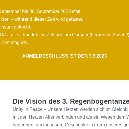
eptember bis 30. September 2023 statt.
nden – während dieser Zeit wird gefastet.
einsam gekocht.
r Ort am Dachboden, im Zelt oder im Camper (begrenzte Anzahl!
e Zeit möglich.
ANMELDESCHLUSS IST DER 3.9.2023
Die Vision des 3. Regenbogentanze
Unity in Peace – Unsere Herzen werden sich im Gleich
mit den Herzen Aller verbinden und als ein Wesen dem W
begegnen, um ihr unsere Geschenke in Form unseres g