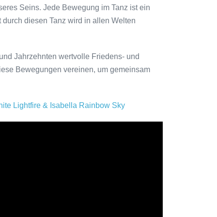
seres Seins. Jede Bewegung im Tanz ist ein
 durch diesen Tanz wird in allen Welten
und Jahrzehnten wertvolle Friedens- und
ich diese Bewegungen vereinen, um gemeinsam
e Lightfire & Isabella Rainbow Sky