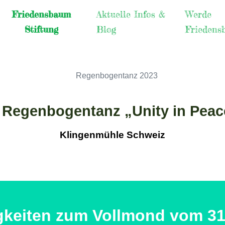
Friedensbaum
Aktuelle Infos &
Werde
Stiftung
Blog
Friedens
. Regenbogentanz „Unity in Peac
Klingenmühle Schweiz
gkeiten zum Vollmond vom 31