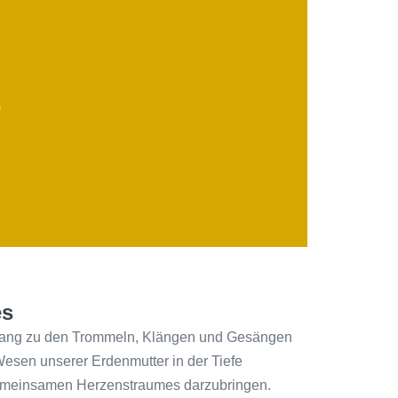
)
s​
klang zu den Trommeln, Klängen und Gesängen
esen unserer Erdenmutter in der Tiefe
emeinsamen Herzenstraumes darzubringen.