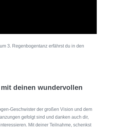
zum 3. Regenbogentanz erfährst du in den
h mit deinen wundervollen
ogen-Geschwister der großen Vision und dem
anzungen gefolgt sind und danken auch dir,
nteressieren. Mit deiner Teilnahme, schenkst