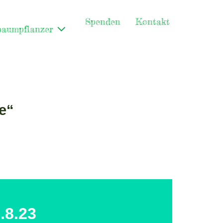
Spenden
Kontakt
baumpflanzer
e“
.8.23