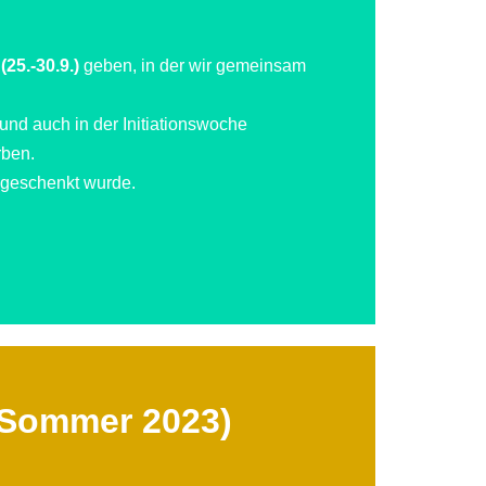
25.-30.9.)
geben, in der wir gemeinsam
 und auch in der Initiationswoche
rben.
t geschenkt wurde.
d Sommer 2023)