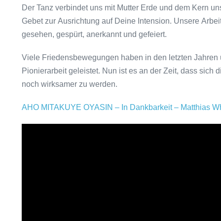
Der Tanz verbindet uns mit Mutter Erde und dem Kern un
Gebet zur Ausrichtung auf Deine Intension. Unsere Arbeit
gesehen, gespürt, anerkannt und gefeiert.
Viele Friedensbewegungen haben in den letzten Jahren 
Pionierarbeit geleistet. Nun ist es an der Zeit, dass s
noch wirksamer zu werden.
AHO MITAKUYE OYASIN – In Dankbarkeit – Matthias Whit