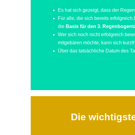
Es hat sich gezeigt, dass der Rege
Für alle, die sich bereits erfolgrei
die
Basis für den 3. Regenbogent
Wer sich noch nicht erfolgreich bewo
mitgebären möchte, kann sich kurzf
Über das tatsächliche Datum des Tan
Die wichtigst