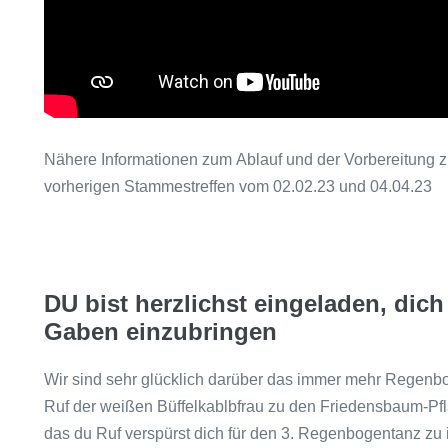
Nähere Informationen zum Ablauf und der Vorbereitung 
vorherigen Stammestreffen vom 02.02.23 und 04.04.23
DU bist herzlichst eingeladen, dic
Gaben einzubringen
Wir sind sehr glücklich darüber das immer mehr Regenb
Ruf der weißen Büffelkablbfrau zu den Friedensbaum-Pfl
das du Ruf verspürst dich für den 3. Regenbogentanz zu i