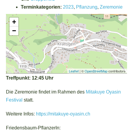
Terminkategorien:
2023
,
Pflanzung
,
Zeremonie
+
−
Leaflet
| ©
OpenStreetMap
contributors
Treffpunkt: 12:45 Uhr
Die Zeremonie findet im Rahmen des
Mitakuye Oyasin
Festival
statt.
Weitere Infos:
https://mitakuye-oyasin.ch
Friedensbaum-PflanzerIn: