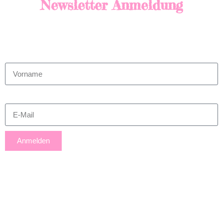
Newsletter Anmeldung
Vorname
E-Mail
Anmelden
A
l
t
e
KONTAKT
r