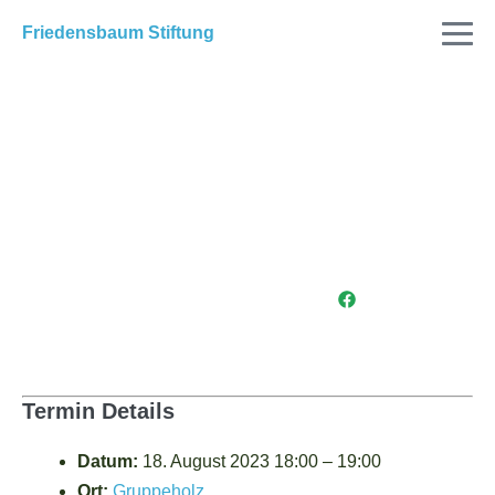
Friedensbaum Stiftung
Friedensbaum Integration
am Mitakuye Oyasin
Festival im „Wildspur
Tipicamp“, Schweiz
Facebook
Termin Details
Datum:
18. August 2023 18:00
–
19:00
Ort:
Gruppeholz