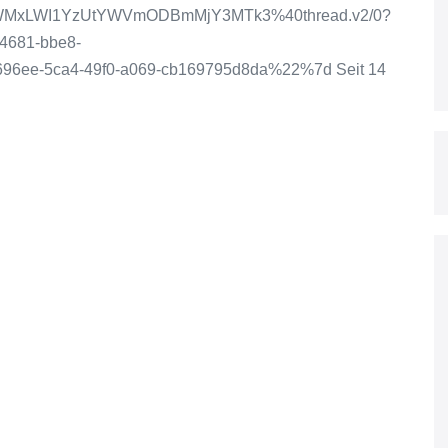
OWMxLWI1YzUtYWVmODBmMjY3MTk3%40thread.v2/0?
4681-bbe8-
ee-5ca4-49f0-a069-cb169795d8da%22%7d Seit 14