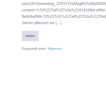
join/19%3ameeting_ZDFjY2VkMzgtNTk2My00
context=%7b%22Tid%22%3a%22416168bf-e99d-
9eb04e869c79%22%2c%22Oid%22%3a%2235e696
Jahren pflanzen wir […]
mehr
Eingestellt unter:
Allgemein